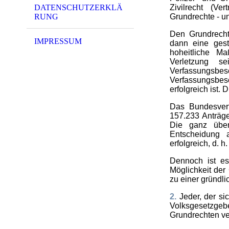
Zivilrecht (Ver
DATENSCHUTZERKLÄ
Grundrechte - u
RUNG
Den Grundrecht
IMPRESSUM
dann eine gest
hoheitliche M
Verletzung s
Verfassungsb
Verfassungsbe
erfolgreich ist. 
Das Bundesverf
157.233 Anträg
Die ganz über
Entscheidung 
erfolgreich, d. 
Dennoch ist e
Möglichkeit der
zu einer gründli
2.
Jeder, der sic
Volksgesetzgebe
Grundrechten ver