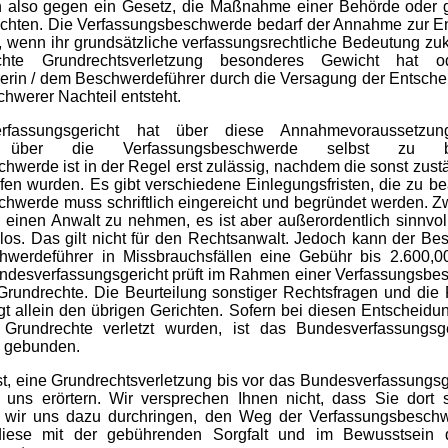
h also gegen ein Gesetz, die Maßnahme einer Behörde oder g
richten. Die Verfassungsbeschwerde bedarf der Annahme zur E
 wenn ihr grundsätzliche verfassungsrechtliche Bedeutung z
chte Grundrechtsverletzung besonderes Gewicht hat 
rin / dem Beschwerdeführer durch die Versagung der Entsch
hwerer Nachteil entsteht.
rfassungsgericht hat über diese Annahmevoraussetzun
g über die Verfassungsbeschwerde selbst zu b
hwerde ist in der Regel erst zulässig, nachdem die sonst zust
ufen wurden. Es gibt verschiedene Einlegungsfristen, die zu be
hwerde muss schriftlich eingereicht und begründet werden. Zw
 einen Anwalt zu nehmen, es ist aber außerordentlich sinnvol
enlos. Das gilt nicht für den Rechtsanwalt. Jedoch kann der Be
werdeführer in Missbrauchsfällen eine Gebühr bis 2.600,00
desverfassungsgericht prüft im Rahmen einer Verfassungsbe
Grundrechte. Die Beurteilung sonstiger Rechtsfragen und die 
gt allein den übrigen Gerichten. Sofern bei diesen Entscheidu
 Grundrechte verletzt wurden, ist das Bundesverfassungsg
 gebunden.
st, eine Grundrechtsverletzung bis vor das Bundesverfassungsg
 uns erörtern. Wir versprechen Ihnen nicht, dass Sie dort 
n wir uns dazu durchringen, den Weg der Verfassungsbesch
diese mit der gebührenden Sorgfalt und im Bewusstsein 