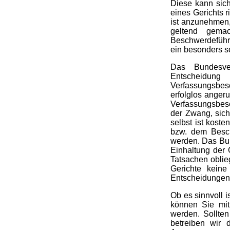
Diese kann sic
eines Gerichts 
ist anzunehmen,
geltend gema
Beschwerdeführe
ein besonders sc
Das Bundesve
Entscheidun
Verfassungsbesc
erfolglos anger
Verfassungsbesc
der Zwang, sich
selbst ist kost
bzw. dem Besch
werden. Das Bun
Einhaltung der 
Tatsachen oblie
Gerichte keine
Entscheidungen
Ob es sinnvoll i
können Sie mit
werden. Sollte
betreiben wir 