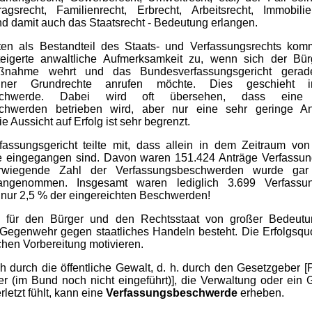
tragsrecht, Familienrecht, Erbrecht, Arbeitsrecht, Immobil
nd damit auch das Staatsrecht - Bedeutung erlangen.
en als Bestandteil des Staats- und Verfassungsrechts kom
eigerte anwaltliche Aufmerksamkeit zu, wenn sich der Bü
aßnahme wehrt und das Bundesverfassungsgericht gera
einer Grundrechte anrufen möchte. Dies geschieh
eschwerde. Dabei wird oft übersehen, dass eine
schwerden betrieben wird, aber nur eine sehr geringe An
Die Aussicht auf Erfolg ist sehr begrenzt.
assungsgericht teilte mit, dass allein in dem Zeitraum vo
e eingegangen sind. Davon waren 151.424 Anträge Verfassu
wiegende Zahl der Verfassungsbeschwerden wurde gar 
angenommen. Insgesamt waren lediglich 3.699 Verfassu
h. nur 2,5 % der eingereichten Beschwerden!
s für den Bürger und den Rechtsstaat von großer Bedeutu
 Gegenwehr gegen staatliches Handeln besteht. Die Erfolgsquo
chen Vorbereitung motivieren.
h durch die öffentliche Gewalt, d. h. durch den Gesetzgeber [
r (im Bund noch nicht eingeführt)], die Verwaltung oder ein G
letzt fühlt, kann eine
Verfassungsbeschwerde
erheben.