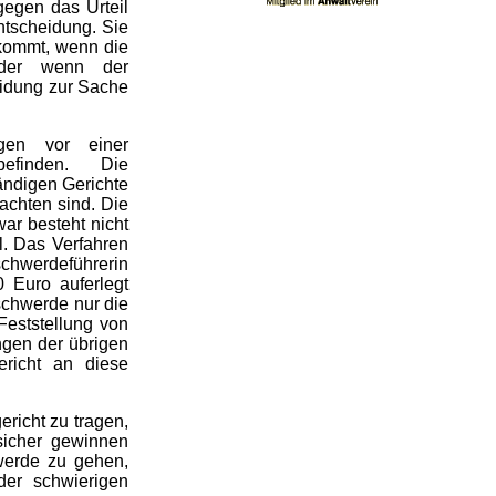
egen das Urteil
ntscheidung. Sie
ukommt, wenn die
oder wenn der
eidung zur Sache
gen vor einer
efinden. Die
ändigen Gerichte
achten sind. Die
ar besteht nicht
l. Das Verfahren
schwerdeführerin
 Euro auferlegt
schwerde nur die
Feststellung von
ngen der übrigen
ericht an diese
ericht zu tragen,
sicher gewinnen
werde zu gehen,
der schwierigen