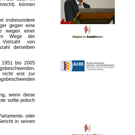
ienrecht) können
mt insbesondere
rger gegen eine
de wegen einer
t im Wege der
 Vielzahl von
zahl derselben
n 1951 bis 2005
ngsbeschwerden.
nicht erst zur
ngsbeschwerden
ng, wenn diese
te sollte jedoch
Parlaments- oder
ericht in seinen