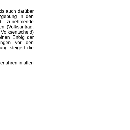
xis auch darüber
zgebung in den
ht zunehmende
en (Volksantrag,
, Volksentscheid)
inen Erfolg der
zungen vor den
ung steigert die
rfahren in allen