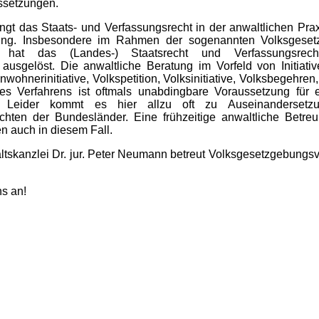
setzungen.
angt das Staats- und Verfassungsrecht in der anwaltlichen Pra
ung. Insbesondere im Rahmen der sogenannten Volksgeset
n hat das (Landes-) Staatsrecht und Verfassungsrec
t ausgelöst. Die anwaltliche Beratung im Vorfeld von Initiativ
nwohnerinitiative, Volkspetition, Volksinitiative, Volksbegehren
s Verfahrens ist oftmals unabdingbare Voraussetzung für e
ive. Leider kommt es hier allzu oft zu Auseinanderset
chten der Bundesländer. Eine frühzeitige anwaltliche Betreu
n auch in diesem Fall.
tskanzlei Dr. jur. Peter Neumann betreut Volksgesetzgebungsve
s an!