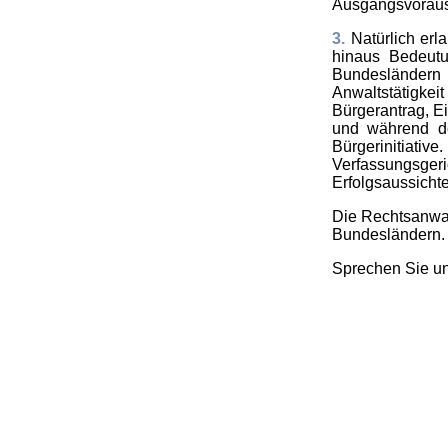
Ausgangsvoraus
3.
Natürlich erl
hinaus Bedeut
Bundesländer
Anwaltstätigkei
Bürgerantrag, Ei
und während de
Bürgerinitiat
Verfassungsgeri
Erfolgsaussichte
Die Rechtsanwal
Bundesländern.
Sprechen Sie un