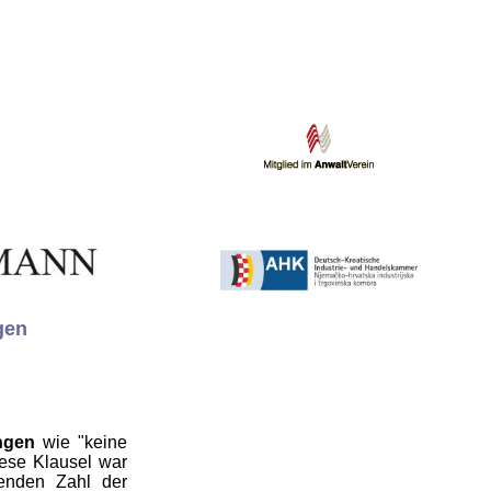
gen
ngen
wie "keine
ese Klausel war
genden Zahl der