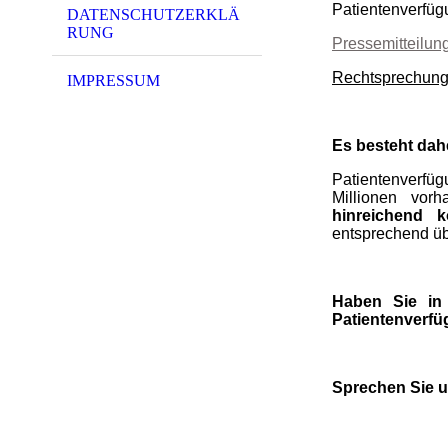
Patientenverfüg
DATENSCHUTZERKLÄ
RUNG
Pressemitteilu
Rechtsprechun
IMPRESSUM
Es besteht dah
Patientenverfü
Millionen vor
hinreichend 
entsprechend üb
Haben Sie in 
Patientenverfü
S
prechen Sie u