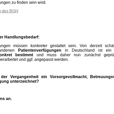
ungen zu finden sein wird.
ng des BGH
g
er Handlungsbedarf:
gungen müssen konkreter gestaltet sein. Von derzeit sch
handenen
Patientenverfügungen
in Deutschland ist ein
G
konkret bestimmt
und muss daher nun zunächst geprü
erarbeitet und ggf. angepasst werden.
der Vergangenheit ein Vorsorgevollmacht, Betreuungs
gung unterzeichnet?
ns an.